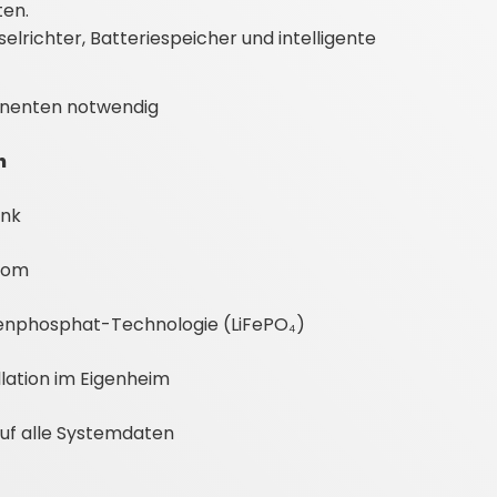
ten.
lrichter, Batteriespeicher und intelligente
nenten notwendig
h
ank
trom
senphosphat
-Technologie (LiFePO₄)
llation im Eigenheim
 auf alle Systemdaten