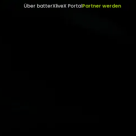
Über batterX
liveX Portal
Partner werden