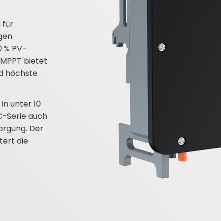
 für
gen
0 % PV-
 MPPT bietet
nd höchste
n unter 10
C-Serie auch
sorgung. Der
ert die